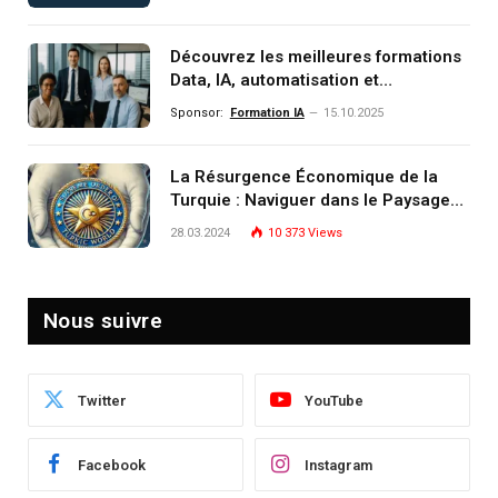
monde de demain
Découvrez les meilleures formations
Data, IA, automatisation et
investissement (gestion de
Sponsor:
Formation IA
15.10.2025
patrimoine) portée par un
écosystème d’experts
La Résurgence Économique de la
Turquie : Naviguer dans le Paysage
Post-Crise
28.03.2024
10 373
Views
Nous suivre
Twitter
YouTube
Facebook
Instagram