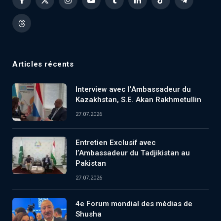
Facebook
X
Instagram
YouTube
Tumblr
LinkedIn
TikTok
Telegram
(Twitter)
Threads
Articles récents
Interview avec l’Ambassadeur du
Kazakhstan, S.E. Akan Rakhmetullin
27.07.2026
Entretien Exclusif avec
l’Ambassadeur du Tadjikistan au
Pakistan
27.07.2026
4e Forum mondial des médias de
Shusha