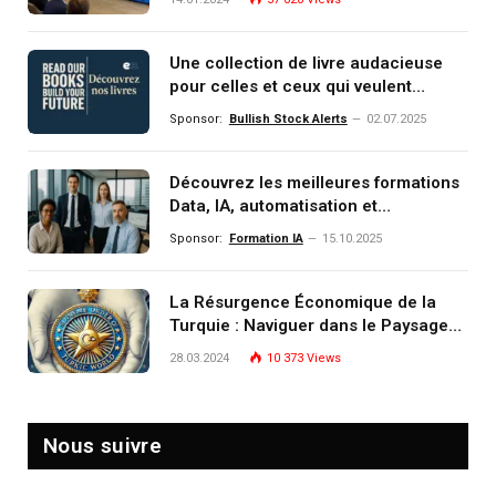
Une collection de livre audacieuse
pour celles et ceux qui veulent
comprendre, investir et dominer le
Sponsor:
Bullish Stock Alerts
02.07.2025
monde de demain
Découvrez les meilleures formations
Data, IA, automatisation et
investissement (gestion de
Sponsor:
Formation IA
15.10.2025
patrimoine) portée par un
écosystème d’experts
La Résurgence Économique de la
Turquie : Naviguer dans le Paysage
Post-Crise
28.03.2024
10 373
Views
Nous suivre