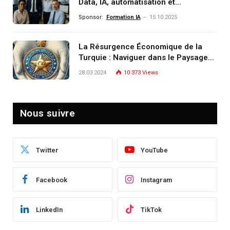
Data, IA, automatisation et
investissement (gestion de
Sponsor:
Formation IA
15.10.2025
patrimoine) portée par un
écosystème d’experts
La Résurgence Économique de la
Turquie : Naviguer dans le Paysage
Post-Crise
28.03.2024
10 373
Views
Nous suivre
Twitter
YouTube
Facebook
Instagram
LinkedIn
TikTok