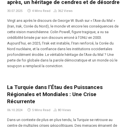
après, un héritage de cendres et de désordre
30.07.2025
4 Mins Read
362
Views
Vingt ans après le discours de George W. Bush sur « l’Axe du Mal »
(Iran, Irak, Corée du Nord), le monde vit encore les conséquences de
cette vision manichéenne. Colin Powell, figure tragique, a vu sa
crédibilité brisée par son discours erroné à l’ONU en 2003.
Aujourd’hui, en 2025, l’Irak est instable, l’Iran renforcé, la Corée du
Nord nucléaire, et la confiance dans les institutions occidentales
profondément érodée. Le véritable héritage de l’Axe du Mal ? Une
perte de foi globale dans la parole démocratique et un monde où le
soupçon a remplacé la conviction.
La Turquie dans l’Étau des Puissances
Régionales et Mondiales : Une Crise
Récurrente
06.10.2024
5 Mins Read
80
Views
Dans un contexte de plus en plus tendu, la Turquie se retrouve au
centre de multiples crises géopolitiques. Des menaces émanent de