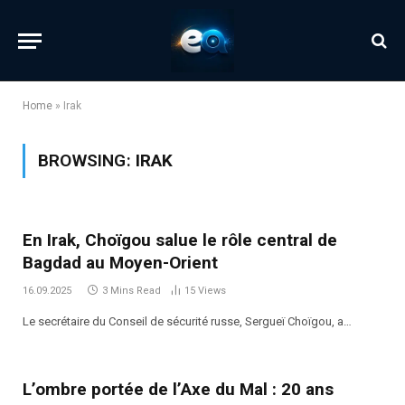
Home
»
Irak
BROWSING:
IRAK
En Irak, Choïgou salue le rôle central de
Bagdad au Moyen-Orient
16.09.2025
3 Mins Read
15
Views
Le secrétaire du Conseil de sécurité russe, Sergueï Choïgou, a…
L’ombre portée de l’Axe du Mal : 20 ans