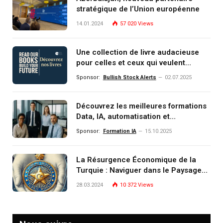
stratégique de l’Union européenne
14.01.2024
57 020
Views
Une collection de livre audacieuse
pour celles et ceux qui veulent
comprendre, investir et dominer le
Sponsor:
Bullish Stock Alerts
02.07.2025
monde de demain
Découvrez les meilleures formations
Data, IA, automatisation et
investissement (gestion de
Sponsor:
Formation IA
15.10.2025
patrimoine) portée par un
écosystème d’experts
La Résurgence Économique de la
Turquie : Naviguer dans le Paysage
Post-Crise
28.03.2024
10 372
Views