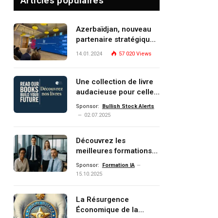
Articles populaires
Azerbaïdjan, nouveau
partenaire stratégique
de l’Union européenne
14.01.2024
57 020
Views
Une collection de livre
audacieuse pour celles
et ceux qui veulent
Sponsor:
Bullish Stock Alerts
comprendre, investir et
02.07.2025
dominer le monde de
demain
Découvrez les
meilleures formations
Data, IA, automatisation
Sponsor:
Formation IA
et investissement
15.10.2025
(gestion de patrimoine)
portée par un
La Résurgence
écosystème d’experts
Économique de la