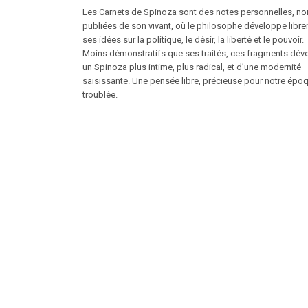
Les Carnets de Spinoza sont des notes personnelles, no
publiées de son vivant, où le philosophe développe libr
ses idées sur la politique, le désir, la liberté et le pouvoir.
Moins démonstratifs que ses traités, ces fragments dévo
un Spinoza plus intime, plus radical, et d’une modernité
saisissante. Une pensée libre, précieuse pour notre épo
troublée.