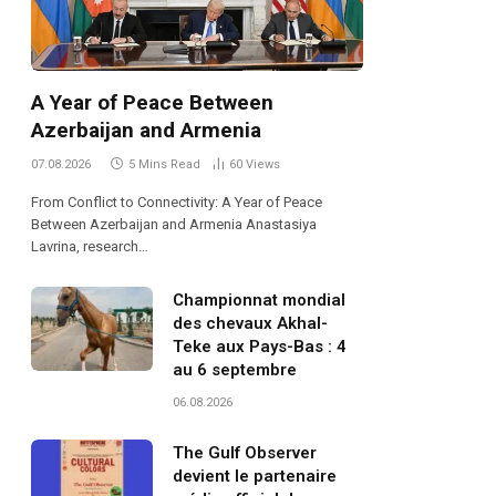
A Year of Peace Between
Azerbaijan and Armenia
07.08.2026
5 Mins Read
60
Views
From Conflict to Connectivity: A Year of Peace
Between Azerbaijan and Armenia Anastasiya
Lavrina, research…
Championnat mondial
des chevaux Akhal-
Teke aux Pays-Bas : 4
au 6 septembre
06.08.2026
The Gulf Observer
devient le partenaire