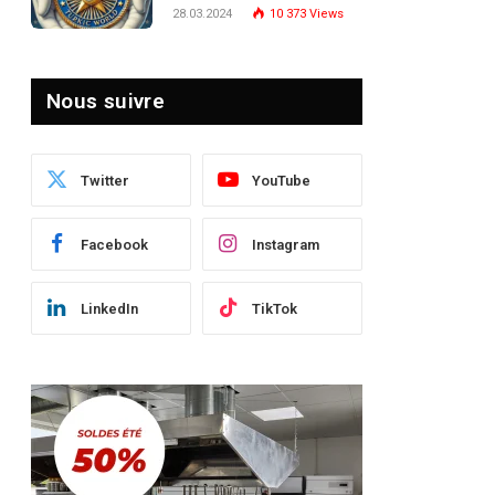
Turquie : Naviguer dans
28.03.2024
10 373
Views
le Paysage Post-Crise
Nous suivre
Twitter
YouTube
Facebook
Instagram
LinkedIn
TikTok