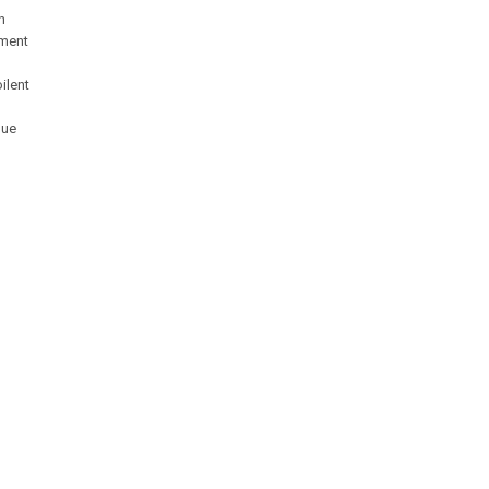
n
ement
ilent
que