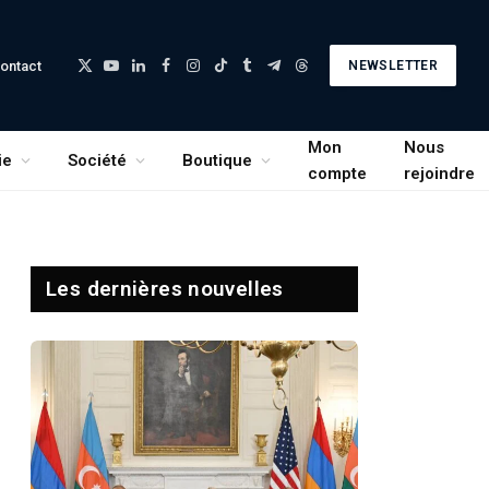
ontact
NEWSLETTER
X
YouTube
LinkedIn
Facebook
Instagram
TikTok
Tumblr
Telegram
Threads
(Twitter)
Mon
Nous
ie
Société
Boutique
compte
rejoindre
Les dernières nouvelles