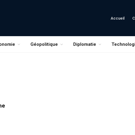
Accueil
C
onomie
Géopolitique
Diplomatie
Technolog
ne