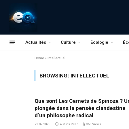
Actualités
Culture
Écologie
Éc
Home
»
intellectuel
BROWSING:
INTELLECTUEL
Que sont Les Carnets de Spinoza ? U
plongée dans la pensée clandestine
d’un philosophe radical
21.07.2025
4 Mins Read
368
Views