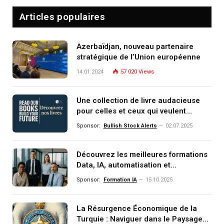
Articles populaires
Azerbaïdjan, nouveau partenaire
stratégique de l’Union européenne
14.01.2024
57 020
Views
Une collection de livre audacieuse
pour celles et ceux qui veulent
comprendre, investir et dominer le
Sponsor:
Bullish Stock Alerts
02.07.2025
monde de demain
Découvrez les meilleures formations
Data, IA, automatisation et
investissement (gestion de
Sponsor:
Formation IA
15.10.2025
patrimoine) portée par un
écosystème d’experts
La Résurgence Économique de la
Turquie : Naviguer dans le Paysage