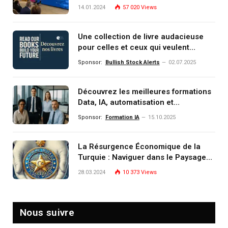
14.01.2024
57 020
Views
Une collection de livre audacieuse
pour celles et ceux qui veulent
comprendre, investir et dominer le
Sponsor:
Bullish Stock Alerts
02.07.2025
monde de demain
Découvrez les meilleures formations
Data, IA, automatisation et
investissement (gestion de
Sponsor:
Formation IA
15.10.2025
patrimoine) portée par un
écosystème d’experts
La Résurgence Économique de la
Turquie : Naviguer dans le Paysage
Post-Crise
28.03.2024
10 373
Views
Nous suivre