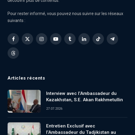
découvrir plus de contenus.
Pour rester informé, vous pouvez nous suivre sur les réseaux
suivants :
Facebook
X
Instagram
YouTube
Tumblr
LinkedIn
TikTok
Telegram
(Twitter)
Threads
Articles récents
Interview avec l’Ambassadeur du
Kazakhstan, S.E. Akan Rakhmetullin
27.07.2026
Entretien Exclusif avec
l’Ambassadeur du Tadjikistan au