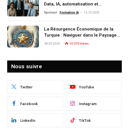
Data, IA, automatisation et
investissement (gestion de
Sponsor:
Formation IA
15.10.2025
patrimoine) portée par un
écosystème d’experts
La Résurgence Économique de la
Turquie : Naviguer dans le Paysage
Post-Crise
28.03.2024
10 373
Views
Nous suivre
Twitter
YouTube
Facebook
Instagram
LinkedIn
TikTok