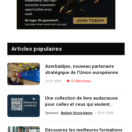
Articles populaires
Azerbaïdjan, nouveau partenaire
stratégique de l’Union européenne
14.01.2024
57 020
Views
Une collection de livre audacieuse
pour celles et ceux qui veulent
comprendre, investir et dominer le
Sponsor:
Bullish Stock Alerts
02.07.2025
monde de demain
Découvrez les meilleures formations