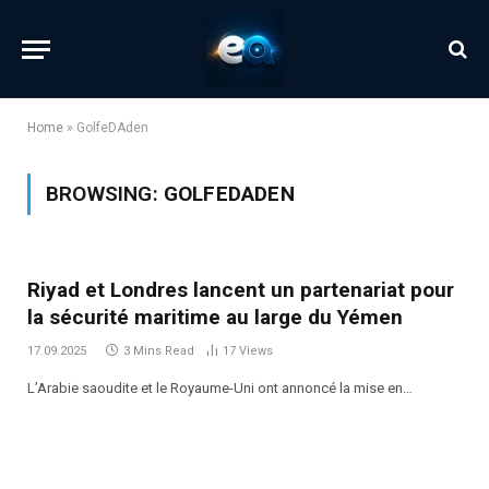
Home
»
GolfeDAden
BROWSING:
GOLFEDADEN
Riyad et Londres lancent un partenariat pour
la sécurité maritime au large du Yémen
17.09.2025
3 Mins Read
17
Views
L’Arabie saoudite et le Royaume-Uni ont annoncé la mise en…