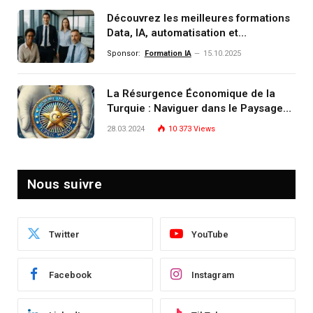
Découvrez les meilleures formations
Data, IA, automatisation et
investissement (gestion de
Sponsor:
Formation IA
15.10.2025
patrimoine) portée par un
écosystème d’experts
La Résurgence Économique de la
Turquie : Naviguer dans le Paysage
Post-Crise
28.03.2024
10 373
Views
Nous suivre
Twitter
YouTube
Facebook
Instagram