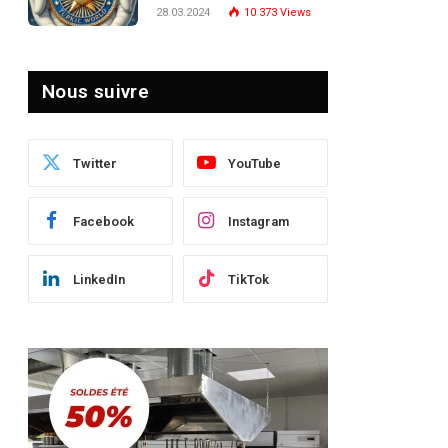
Turquie : Naviguer dans
28.03.2024
10 373
Views
le Paysage Post-Crise
Nous suivre
Twitter
YouTube
Facebook
Instagram
LinkedIn
TikTok