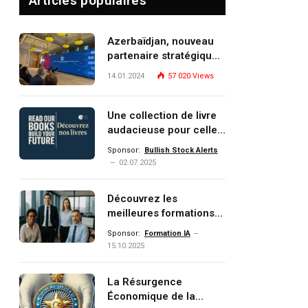
Articles populaires
Azerbaïdjan, nouveau
partenaire stratégique
de l’Union européenne
14.01.2024
57 020
Views
Une collection de livre
audacieuse pour celles
et ceux qui veulent
Sponsor:
Bullish Stock Alerts
comprendre, investir et
02.07.2025
dominer le monde de
demain
Découvrez les
meilleures formations
Data, IA, automatisation
Sponsor:
Formation IA
et investissement
15.10.2025
(gestion de patrimoine)
portée par un
La Résurgence
écosystème d’experts
Économique de la