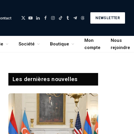
ontact
NEWSLETTER
X
YouTube
LinkedIn
Facebook
Instagram
TikTok
Tumblr
Telegram
Threads
(Twitter)
Mon
Nous
ie
Société
Boutique
compte
rejoindre
Les dernières nouvelles