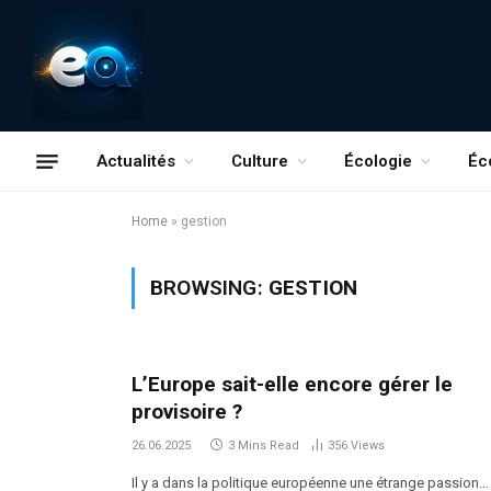
Actualités
Culture
Écologie
Éc
Home
»
gestion
BROWSING:
GESTION
L’Europe sait-elle encore gérer le
provisoire ?
26.06.2025
3 Mins Read
356
Views
Il y a dans la politique européenne une étrange passion…