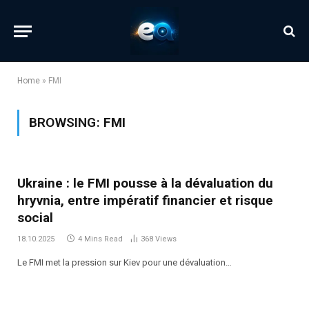
Home
»
FMI
BROWSING:
FMI
Ukraine : le FMI pousse à la dévaluation du
hryvnia, entre impératif financier et risque
social
18.10.2025
4 Mins Read
368
Views
Le FMI met la pression sur Kiev pour une dévaluation…