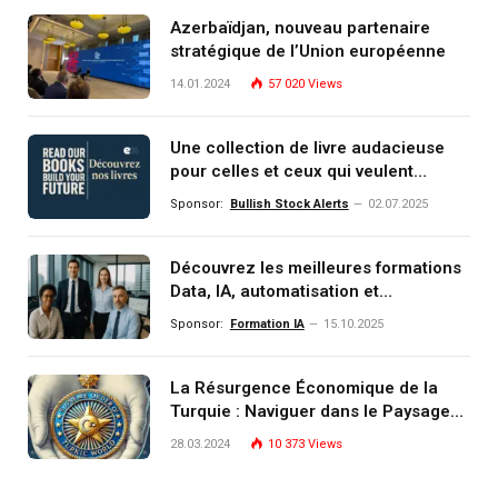
Azerbaïdjan, nouveau partenaire
stratégique de l’Union européenne
14.01.2024
57 020
Views
Une collection de livre audacieuse
pour celles et ceux qui veulent
comprendre, investir et dominer le
Sponsor:
Bullish Stock Alerts
02.07.2025
monde de demain
Découvrez les meilleures formations
Data, IA, automatisation et
investissement (gestion de
Sponsor:
Formation IA
15.10.2025
patrimoine) portée par un
écosystème d’experts
La Résurgence Économique de la
Turquie : Naviguer dans le Paysage
Post-Crise
28.03.2024
10 373
Views