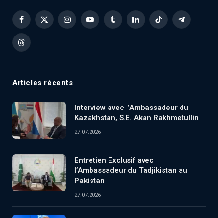
Facebook
X
Instagram
YouTube
Tumblr
LinkedIn
TikTok
Telegram
(Twitter)
Threads
Articles récents
Interview avec l’Ambassadeur du
Kazakhstan, S.E. Akan Rakhmetullin
27.07.2026
Entretien Exclusif avec
l’Ambassadeur du Tadjikistan au
Pakistan
27.07.2026