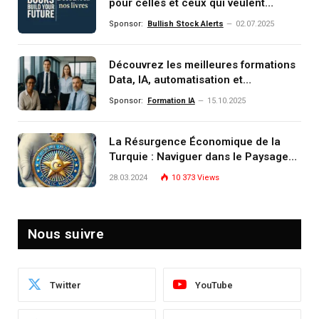
pour celles et ceux qui veulent
comprendre, investir et dominer le
Sponsor:
Bullish Stock Alerts
02.07.2025
monde de demain
Découvrez les meilleures formations
Data, IA, automatisation et
investissement (gestion de
Sponsor:
Formation IA
15.10.2025
patrimoine) portée par un
écosystème d’experts
La Résurgence Économique de la
Turquie : Naviguer dans le Paysage
Post-Crise
28.03.2024
10 373
Views
Nous suivre
Twitter
YouTube