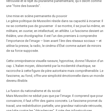
retrouvée et le rejet du pluralisme parlementaire, qu’il décrit comme
une “foire des bavards”.
Une mise en scène permanente du pouvoir
Le génie politique de Mussolini réside dans sa capacité à incarner. Il
ne se contente pas de gouverner : il se montre, il se joue lui-même, en
militaire, en ouvrier, en intellectuel, en athlète. Le fascisme devient un
théâtre, une chorégraphie. Il est l’un des premiers à comprendre
l’importance de l’image — bien avant l’ère des réseaux sociaux — et
utilise la presse, la radio, le cinéma d’État comme autant de miroirs
de sa force supposée.
Cette omniprésence visuelle rassure, hypnotise, donne l’illusion d’un
cap. L’Italien moyen, désorienté par la modernité chaotique, se
raccroche à cette figure de père autoritaire mais compréhensible. Le
fascisme, au fond, offre une simplicité émotionnelle dans un monde
devenu illisible.
La fusion du nationalisme et du social
Mais Mussolini ne séduit pas que par l’image. Il comprend que pour
convaincre, il faut offrir des gains concrets. Le fascisme promet du
travail, une redistribution partielle, une grandeur nationale retrouvée,
une lutte contre les “décadences”. Il crée des infrastructures,