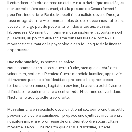
Il entre dans l’histoire comme un dictateur à la rhétorique musclée, au
menton volontiers conquérant, et à la posture de César réinventé
pour l’ère industrielle. Benito Mussolini, journaliste devenu Duce, a
fasciné, agi, dominé — et, pendant plus de deux décennies, rallié à sa
cause une large part du peuple italien, des élites aux classes
laborieuses. Comment un homme si ostensiblement autoritaire a-t-il
pu séduire, au point d’être acclamé dans les rues de Rome ? La
réponse tient autant de la psychologie des foules que de la finesse
opportuniste.
Une Italie humiliée, un homme en colère
Nous sommes dans l’après-guerre. L’Italie, bien que du côté des
vainqueurs, sort de la Première Guerre mondiale humiliée, appauvrie,
et traversée par une crise identitaire profonde. Les promesses
territoriales non tenues, l’agitation ouvrière, la peur du bolchévisme,
et l’instabilité parlementaire créent un vide. Et comme souvent dans
l’histoire, le vide appelle la voix forte.
Mussolini, ancien socialiste devenu nationaliste, comprend très tôt le
pouvoir de la colère canalisée. Il propose une synthèse inédite entre
nostalgie impériale, promesse de grandeur et ordre social. L’Italie
moderne, selon lui, ne renaîtra que dans la discipline, la fierté