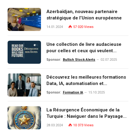
Azerbaïdjan, nouveau partenaire
stratégique de l’Union européenne
14.01.2024
57 020
Views
Une collection de livre audacieuse
pour celles et ceux qui veulent
comprendre, investir et dominer le
Sponsor:
Bullish Stock Alerts
02.07.2025
monde de demain
Découvrez les meilleures formations
Data, IA, automatisation et
investissement (gestion de
Sponsor:
Formation IA
15.10.2025
patrimoine) portée par un
écosystème d’experts
La Résurgence Économique de la
Turquie : Naviguer dans le Paysage
Post-Crise
28.03.2024
10 373
Views