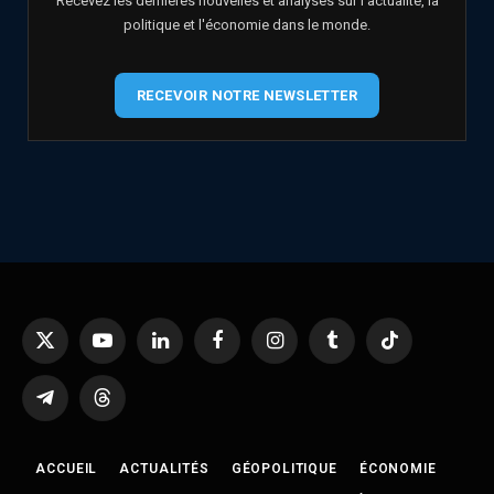
Recevez les dernières nouvelles et analyses sur l'actualité, la
politique et l'économie dans le monde.
RECEVOIR NOTRE NEWSLETTER
X
YouTube
LinkedIn
Facebook
Instagram
Tumblr
TikTok
(Twitter)
Telegram
Threads
ACCUEIL
ACTUALITÉS
GÉOPOLITIQUE
ÉCONOMIE