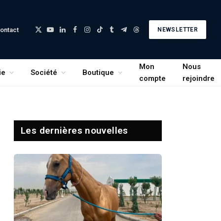
ontact
NEWSLETTER
X
YouTube
LinkedIn
Facebook
Instagram
TikTok
Tumblr
Telegram
Threads
(Twitter)
Mon
Nous
ie
Société
Boutique
compte
rejoindre
Les dernières nouvelles