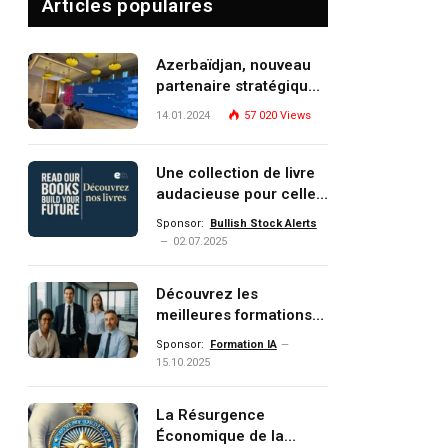
Articles populaires
Azerbaïdjan, nouveau
partenaire stratégique
de l’Union européenne
14.01.2024
57 020
Views
Une collection de livre
audacieuse pour celles
et ceux qui veulent
Sponsor:
Bullish Stock Alerts
comprendre, investir et
02.07.2025
dominer le monde de
demain
Découvrez les
meilleures formations
Data, IA, automatisation
Sponsor:
Formation IA
et investissement
15.10.2025
(gestion de patrimoine)
portée par un
La Résurgence
écosystème d’experts
Économique de la