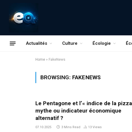
Actualités
Culture
Écologie
Éc
Home
»
FakeNews
BROWSING:
FAKENEWS
Le Pentagone et l’« indice de la pizza 
mythe ou indicateur économique
alternatif ?
07.10.2025
3 Mins Read
13
Views