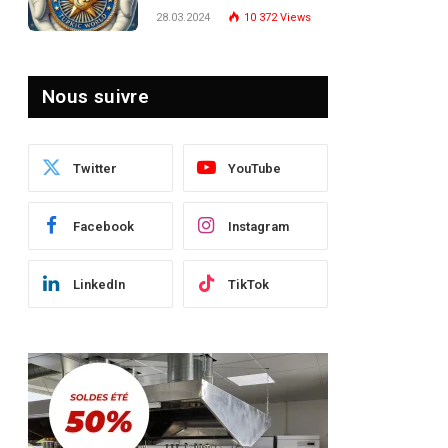
Turquie : Naviguer dans
28.03.2024
10 372
Views
le Paysage Post-Crise
Nous suivre
Twitter
YouTube
Facebook
Instagram
LinkedIn
TikTok