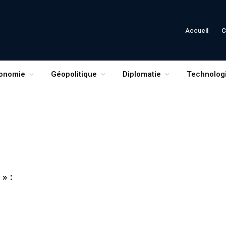
Accueil
C
onomie
Géopolitique
Diplomatie
Technolog
» :