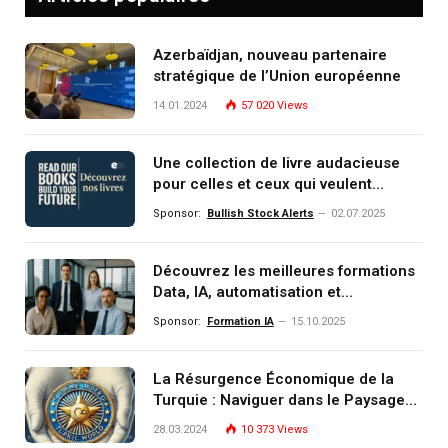
Azerbaïdjan, nouveau partenaire
stratégique de l’Union européenne
14.01.2024
57 020
Views
Une collection de livre audacieuse
pour celles et ceux qui veulent
comprendre, investir et dominer le
Sponsor:
Bullish Stock Alerts
02.07.2025
monde de demain
Découvrez les meilleures formations
Data, IA, automatisation et
investissement (gestion de
Sponsor:
Formation IA
15.10.2025
patrimoine) portée par un
écosystème d’experts
La Résurgence Économique de la
Turquie : Naviguer dans le Paysage
Post-Crise
28.03.2024
10 373
Views