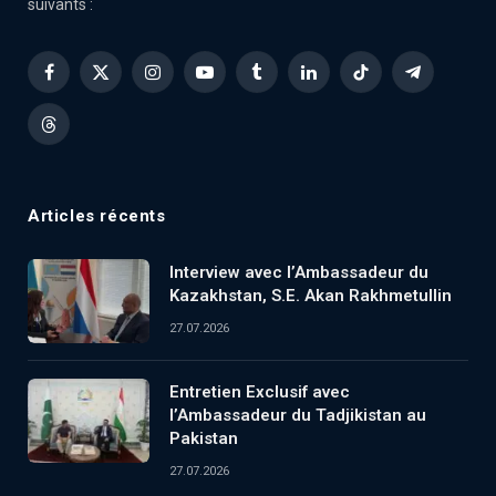
suivants :
Facebook
X
Instagram
YouTube
Tumblr
LinkedIn
TikTok
Telegram
(Twitter)
Threads
Articles récents
Interview avec l’Ambassadeur du
Kazakhstan, S.E. Akan Rakhmetullin
27.07.2026
Entretien Exclusif avec
l’Ambassadeur du Tadjikistan au
Pakistan
27.07.2026