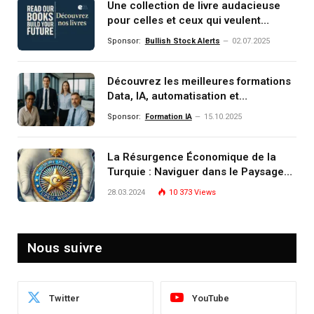
Une collection de livre audacieuse
pour celles et ceux qui veulent
comprendre, investir et dominer le
Sponsor:
Bullish Stock Alerts
02.07.2025
monde de demain
Découvrez les meilleures formations
Data, IA, automatisation et
investissement (gestion de
Sponsor:
Formation IA
15.10.2025
patrimoine) portée par un
écosystème d’experts
La Résurgence Économique de la
Turquie : Naviguer dans le Paysage
Post-Crise
28.03.2024
10 373
Views
Nous suivre
Twitter
YouTube