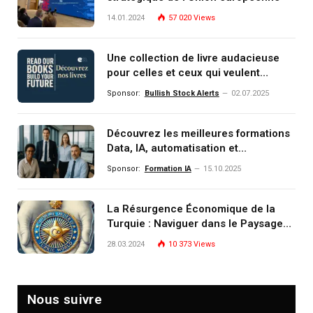
14.01.2024
57 020
Views
Une collection de livre audacieuse
pour celles et ceux qui veulent
comprendre, investir et dominer le
Sponsor:
Bullish Stock Alerts
02.07.2025
monde de demain
Découvrez les meilleures formations
Data, IA, automatisation et
investissement (gestion de
Sponsor:
Formation IA
15.10.2025
patrimoine) portée par un
écosystème d’experts
La Résurgence Économique de la
Turquie : Naviguer dans le Paysage
Post-Crise
28.03.2024
10 373
Views
Nous suivre