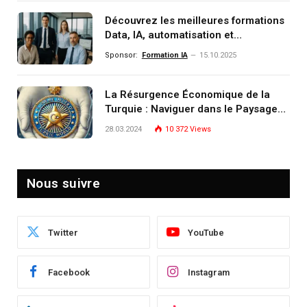
Découvrez les meilleures formations
Data, IA, automatisation et
investissement (gestion de
Sponsor:
Formation IA
15.10.2025
patrimoine) portée par un
écosystème d’experts
La Résurgence Économique de la
Turquie : Naviguer dans le Paysage
Post-Crise
28.03.2024
10 372
Views
Nous suivre
Twitter
YouTube
Facebook
Instagram