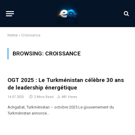
Home
»
Croissance
BROWSING:
CROISSANCE
OGT 2025 : Le Turkménistan célèbre 30 ans
de leadership énergétique
14.07.2025
2 Mins Read
481
Views
Achgabat, Turkménistan – octobre 2025 Le gouvernement du
Turkménistan annonce…