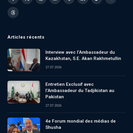
Facebook
X
Instagram
YouTube
Tumblr
LinkedIn
TikTok
Telegram
(Twitter)
Threads
Articles récents
Interview avec l’Ambassadeur du
Kazakhstan, S.E. Akan Rakhmetullin
27.07.2026
Entretien Exclusif avec
l’Ambassadeur du Tadjikistan au
Pakistan
27.07.2026
4e Forum mondial des médias de
Shusha