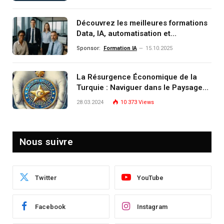
monde de demain
Découvrez les meilleures formations
Data, IA, automatisation et
investissement (gestion de
Sponsor:
Formation IA
15.10.2025
patrimoine) portée par un
écosystème d’experts
La Résurgence Économique de la
Turquie : Naviguer dans le Paysage
Post-Crise
28.03.2024
10 373
Views
Nous suivre
Twitter
YouTube
Facebook
Instagram