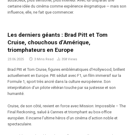
audacieux, plus sensoriel, plus intérieur. Avec lui disparaît une
certaine idée du cinéma comme expérience énigmatique — mais son
influence, elle, ne fait que commencer.
Les derniers géants : Brad Pitt et Tom
Cruise, chouchous d’Amérique,
triomphateurs en Europe
23.06.2025
3 Mins Read
358
Views
Brad Pitt et Tom Cruise, figures emblématiques d’Hollywood, brillent
actuellement en Europe. Pitt séduit avec F1, un film immersif sur la
Formule 1, sport très ancré dans la culture européenne. Son
interprétation d’un pilote vétéran touche par sa justesse et son
humanité.
Cruise, de son côté, revient en force avec Mission: Impossible – The
Final Reckoning, salué à Cannes et triomphant au box-office
européen. Il incarne l’ultime héros d’un cinéma d’action noble et
spectaculaire.