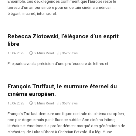
Ensemble, ces deux légendes confirment que l’Europe reste le
terreau d’un amour sincère pour un certain cinéma américain :
élégant, incarné, intemporel.
Rebecca Zlotowski, l’élégance d’un esprit
libre
16.06.2025
2 Mins Read
362
Views
Elle parle avec la précision d’une professeure de lettres et…
François Truffaut, le murmure éternel du
cinéma européen.
13.06.2025
3 Mins Read
358
Views
François Truffaut demeure une figure centrale du cinéma européen,
non par dogme mais par influence subtile. Son cinéma intime,
littéraire et émotionnel a profondément marqué des générations de
cinéastes, de Lukas Dhont à Christian Petzold. Il a légué une