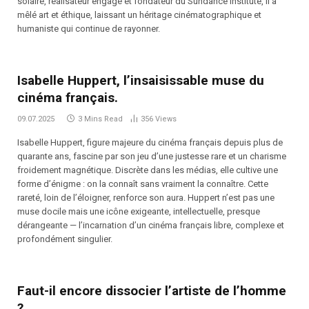
solaire, réalisateur engagé et fondateur du Sundance Institute, il a
mêlé art et éthique, laissant un héritage cinématographique et
humaniste qui continue de rayonner.
Isabelle Huppert, l’insaisissable muse du
cinéma français.
09.07.2025
3 Mins Read
356
Views
Isabelle Huppert, figure majeure du cinéma français depuis plus de
quarante ans, fascine par son jeu d’une justesse rare et un charisme
froidement magnétique. Discrète dans les médias, elle cultive une
forme d’énigme : on la connaît sans vraiment la connaître. Cette
rareté, loin de l’éloigner, renforce son aura. Huppert n’est pas une
muse docile mais une icône exigeante, intellectuelle, presque
dérangeante — l’incarnation d’un cinéma français libre, complexe et
profondément singulier.
Faut-il encore dissocier l’artiste de l’homme
?