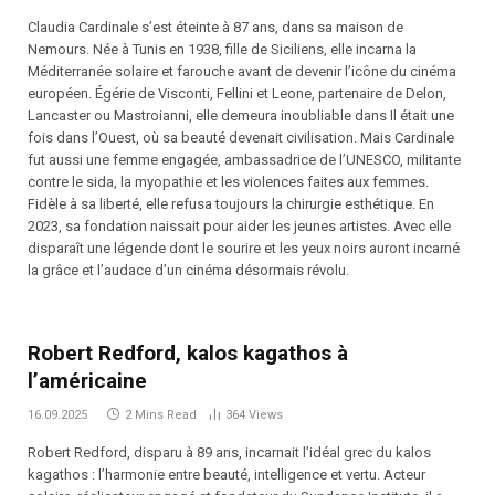
Claudia Cardinale s’est éteinte à 87 ans, dans sa maison de
Nemours. Née à Tunis en 1938, fille de Siciliens, elle incarna la
Méditerranée solaire et farouche avant de devenir l’icône du cinéma
européen. Égérie de Visconti, Fellini et Leone, partenaire de Delon,
Lancaster ou Mastroianni, elle demeura inoubliable dans Il était une
fois dans l’Ouest, où sa beauté devenait civilisation. Mais Cardinale
fut aussi une femme engagée, ambassadrice de l’UNESCO, militante
contre le sida, la myopathie et les violences faites aux femmes.
Fidèle à sa liberté, elle refusa toujours la chirurgie esthétique. En
2023, sa fondation naissait pour aider les jeunes artistes. Avec elle
disparaît une légende dont le sourire et les yeux noirs auront incarné
la grâce et l’audace d’un cinéma désormais révolu.
Robert Redford, kalos kagathos à
l’américaine
16.09.2025
2 Mins Read
364
Views
Robert Redford, disparu à 89 ans, incarnait l’idéal grec du kalos
kagathos : l’harmonie entre beauté, intelligence et vertu. Acteur