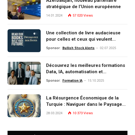
Azerbaïdjan, nouveau partenaire
stratégique de l’Union européenne
14.01.2024
57 020
Views
Une collection de livre audacieuse
pour celles et ceux qui veulent
comprendre, investir et dominer le
Sponsor:
Bullish Stock Alerts
02.07.2025
monde de demain
Découvrez les meilleures formations
Data, IA, automatisation et
investissement (gestion de
Sponsor:
Formation IA
15.10.2025
patrimoine) portée par un
écosystème d’experts
La Résurgence Économique de la
Turquie : Naviguer dans le Paysage
Post-Crise
28.03.2024
10 373
Views