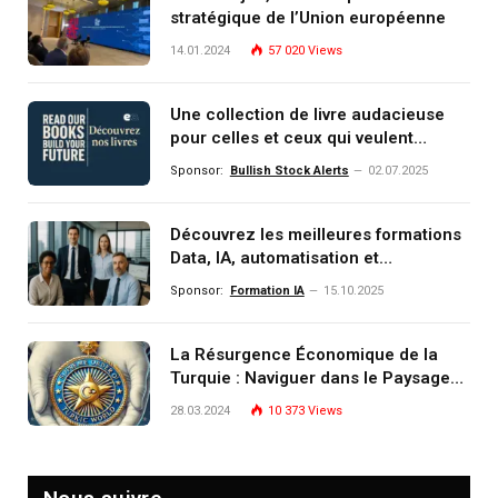
stratégique de l’Union européenne
14.01.2024
57 020
Views
Une collection de livre audacieuse
pour celles et ceux qui veulent
comprendre, investir et dominer le
Sponsor:
Bullish Stock Alerts
02.07.2025
monde de demain
Découvrez les meilleures formations
Data, IA, automatisation et
investissement (gestion de
Sponsor:
Formation IA
15.10.2025
patrimoine) portée par un
écosystème d’experts
La Résurgence Économique de la
Turquie : Naviguer dans le Paysage
Post-Crise
28.03.2024
10 373
Views