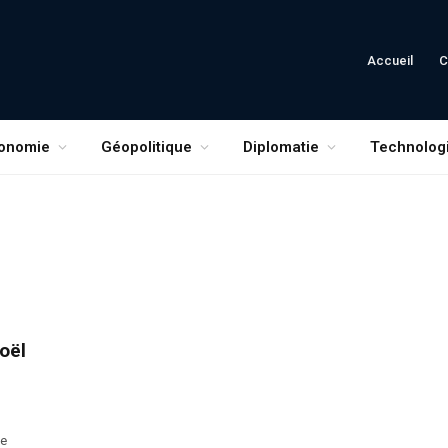
Accueil
C
onomie
Géopolitique
Diplomatie
Technolog
oël
de