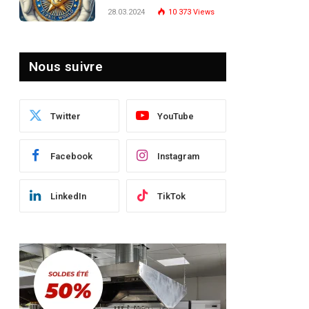
Turquie : Naviguer dans
28.03.2024
10 373
Views
le Paysage Post-Crise
Nous suivre
Twitter
YouTube
Facebook
Instagram
LinkedIn
TikTok