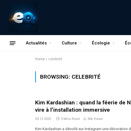
Actualités
Culture
Écologie
Éc
Home
»
celebrité
BROWSING:
CELEBRITÉ
Kim Kardashian : quand la féerie de N
vire à l’installation immersive
03.12.2025
3 Mins Read
366
Views
Kim Kardashian a dévoilé sur Instagram une décoration 