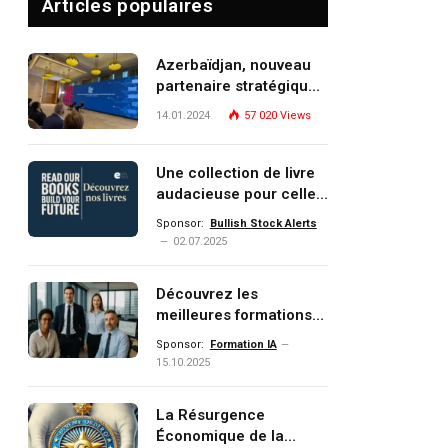
Articles populaires
Azerbaïdjan, nouveau
partenaire stratégique
de l’Union européenne
14.01.2024
57 020
Views
Une collection de livre
audacieuse pour celles
et ceux qui veulent
Sponsor:
Bullish Stock Alerts
comprendre, investir et
02.07.2025
dominer le monde de
demain
Découvrez les
meilleures formations
Data, IA, automatisation
Sponsor:
Formation IA
et investissement
15.10.2025
(gestion de patrimoine)
portée par un
La Résurgence
écosystème d’experts
Économique de la