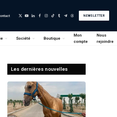
ontact
NEWSLETTER
X
YouTube
LinkedIn
Facebook
Instagram
TikTok
Tumblr
Telegram
Threads
(Twitter)
Mon
Nous
ie
Société
Boutique
compte
rejoindre
Les dernières nouvelles