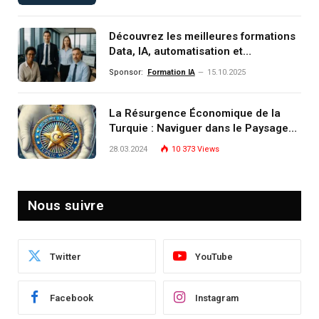
monde de demain
Découvrez les meilleures formations
Data, IA, automatisation et
investissement (gestion de
Sponsor:
Formation IA
15.10.2025
patrimoine) portée par un
écosystème d’experts
La Résurgence Économique de la
Turquie : Naviguer dans le Paysage
Post-Crise
28.03.2024
10 373
Views
Nous suivre
Twitter
YouTube
Facebook
Instagram