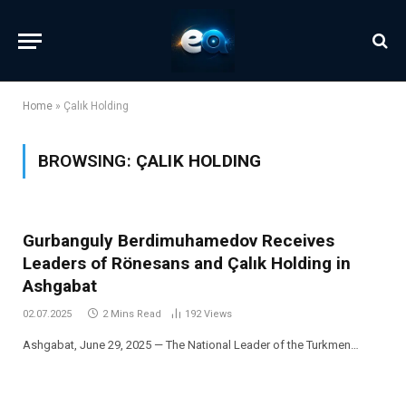
Home
»
Çalık Holding
BROWSING:
ÇALIK HOLDING
Gurbanguly Berdimuhamedov Receives
Leaders of Rönesans and Çalık Holding in
Ashgabat
02.07.2025
2 Mins Read
192
Views
Ashgabat, June 29, 2025 — The National Leader of the Turkmen…