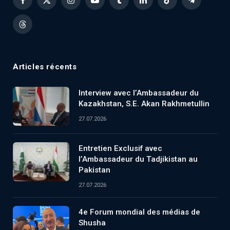
Facebook
X
Instagram
YouTube
Tumblr
LinkedIn
TikTok
Telegram
(Twitter)
Threads
Articles récents
Interview avec l’Ambassadeur du
Kazakhstan, S.E. Akan Rakhmetullin
27.07.2026
Entretien Exclusif avec
l’Ambassadeur du Tadjikistan au
Pakistan
27.07.2026
4e Forum mondial des médias de
Shusha