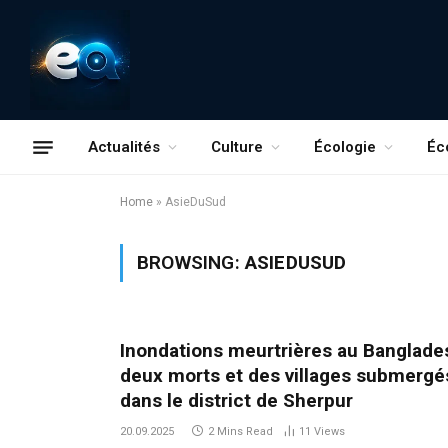
Actualités
Culture
Écologie
Éc
Home
»
AsieDuSud
BROWSING:
ASIEDUSUD
Inondations meurtrières au Banglades
deux morts et des villages submergé
dans le district de Sherpur
20.09.2025
2 Mins Read
11
Views