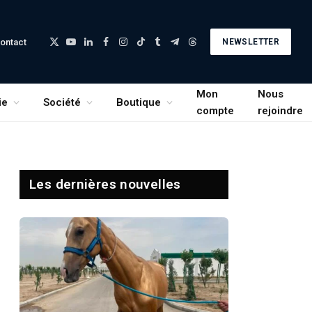
ontact
NEWSLETTER
X
YouTube
LinkedIn
Facebook
Instagram
TikTok
Tumblr
Telegram
Threads
(Twitter)
Mon
Nous
ie
Société
Boutique
compte
rejoindre
Les dernières nouvelles