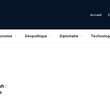
Accueil
C
onomie
Géopolitique
Diplomatie
Technolog
h :
s