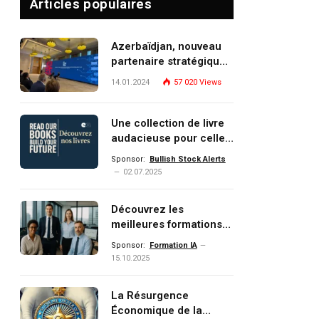
Articles populaires
Azerbaïdjan, nouveau
partenaire stratégique
de l’Union européenne
14.01.2024
57 020
Views
Une collection de livre
audacieuse pour celles
et ceux qui veulent
Sponsor:
Bullish Stock Alerts
comprendre, investir et
02.07.2025
dominer le monde de
demain
Découvrez les
meilleures formations
Data, IA, automatisation
Sponsor:
Formation IA
et investissement
15.10.2025
(gestion de patrimoine)
portée par un
La Résurgence
écosystème d’experts
Économique de la