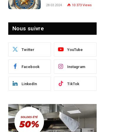
Turquie : Naviguer dans
28.03.2024
10 373
Views
le Paysage Post-Crise
Nous suivre
Twitter
YouTube
Facebook
Instagram
LinkedIn
TikTok