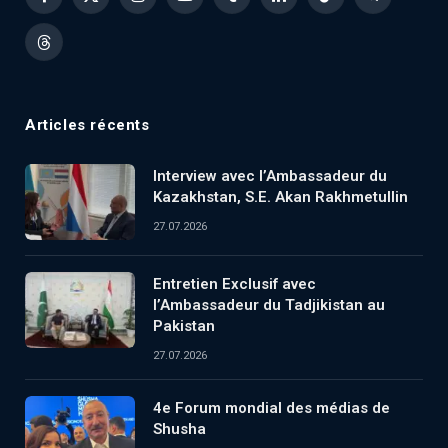
Facebook
X
Instagram
YouTube
Tumblr
LinkedIn
TikTok
Telegram
(Twitter)
Threads
Articles récents
Interview avec l’Ambassadeur du
Kazakhstan, S.E. Akan Rakhmetullin
27.07.2026
Entretien Exclusif avec
l’Ambassadeur du Tadjikistan au
Pakistan
27.07.2026
4e Forum mondial des médias de
Shusha