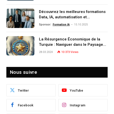
monde de demain
Découvrez les meilleures formations
Data, IA, automatisation et
investissement (gestion de
Sponsor:
Formation IA
15.10.2025
patrimoine) portée par un
écosystème d’experts
La Résurgence Économique de la
Turquie : Naviguer dans le Paysage
Post-Crise
28.03.2024
10 373
Views
Nous suivre
Twitter
YouTube
Facebook
Instagram