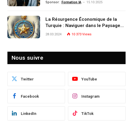
Sponsor:
Formation IA
15.10.2025
patrimoine) portée par un
écosystème d’experts
La Résurgence Économique de la
Turquie : Naviguer dans le Paysage
Post-Crise
28.03.2024
10 373
Views
Nous suivre
Twitter
YouTube
Facebook
Instagram
LinkedIn
TikTok