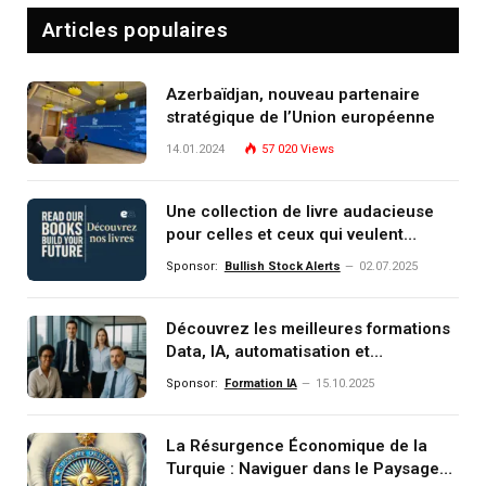
Articles populaires
Azerbaïdjan, nouveau partenaire
stratégique de l’Union européenne
14.01.2024
57 020
Views
Une collection de livre audacieuse
pour celles et ceux qui veulent
comprendre, investir et dominer le
Sponsor:
Bullish Stock Alerts
02.07.2025
monde de demain
Découvrez les meilleures formations
Data, IA, automatisation et
investissement (gestion de
Sponsor:
Formation IA
15.10.2025
patrimoine) portée par un
écosystème d’experts
La Résurgence Économique de la
Turquie : Naviguer dans le Paysage