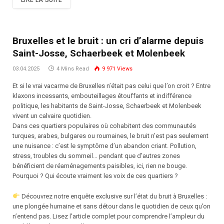
LIRE LA SUITE
Bruxelles et le bruit : un cri d’alarme depuis
Saint-Josse, Schaerbeek et Molenbeek
03.04.2025
4 Mins Read
9 971
Views
Et si le vrai vacarme de Bruxelles n’était pas celui que l’on croit ? Entre
klaxons incessants, embouteillages étouffants et indifférence
politique, les habitants de Saint-Josse, Schaerbeek et Molenbeek
vivent un calvaire quotidien.
Dans ces quartiers populaires où cohabitent des communautés
turques, arabes, bulgares ou roumaines, le bruit n’est pas seulement
une nuisance : c’est le symptôme d’un abandon criant. Pollution,
stress, troubles du sommeil… pendant que d’autres zones
bénéficient de réaménagements paisibles, ici, rien ne bouge.
Pourquoi ? Qui écoute vraiment les voix de ces quartiers ?
Découvrez notre enquête exclusive sur l’état du bruit à Bruxelles :
une plongée humaine et sans détour dans le quotidien de ceux qu’on
n’entend pas. Lisez l’article complet pour comprendre l’ampleur du