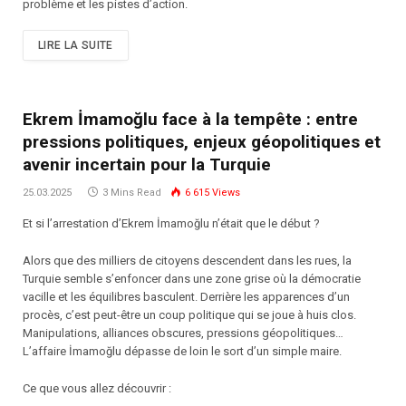
problème et les pistes d’action.
LIRE LA SUITE
Ekrem İmamoğlu face à la tempête : entre
pressions politiques, enjeux géopolitiques et
avenir incertain pour la Turquie
25.03.2025
3 Mins Read
6 615
Views
Et si l’arrestation d’Ekrem İmamoğlu n’était que le début ?
Alors que des milliers de citoyens descendent dans les rues, la
Turquie semble s’enfoncer dans une zone grise où la démocratie
vacille et les équilibres basculent. Derrière les apparences d’un
procès, c’est peut-être un coup politique qui se joue à huis clos.
Manipulations, alliances obscures, pressions géopolitiques…
L’affaire İmamoğlu dépasse de loin le sort d’un simple maire.
Ce que vous allez découvrir :