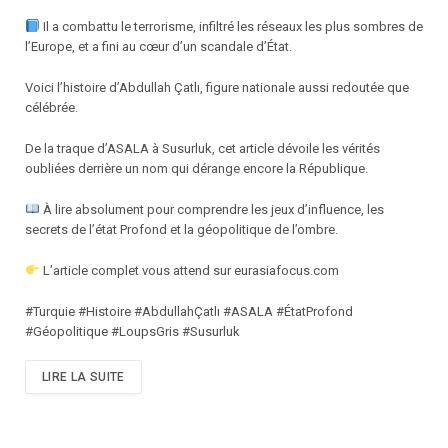
Il a combattu le terrorisme, infiltré les réseaux les plus sombres de
l’Europe, et a fini au cœur d’un scandale d’État.
Voici l’histoire d’Abdullah Çatlı, figure nationale aussi redoutée que
célébrée.
De la traque d’ASALA à Susurluk, cet article dévoile les vérités
oubliées derrière un nom qui dérange encore la République.
À lire absolument pour comprendre les jeux d’influence, les
secrets de l’état Profond et la géopolitique de l’ombre.
L’article complet vous attend sur eurasiafocus.com
#Turquie #Histoire #AbdullahÇatlı #ASALA #ÉtatProfond
#Géopolitique #LoupsGris #Susurluk
LIRE LA SUITE