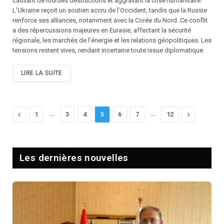
causant de lourdes destructions et aggravant la crise humanitaire.
L’Ukraine reçoit un soutien accru de l’Occident, tandis que la Russie
renforce ses alliances, notamment avec la Corée du Nord. Ce conflit
a des répercussions majeures en Eurasie, affectant la sécurité
régionale, les marchés de l’énergie et les relations géopolitiques. Les
tensions restent vives, rendant incertaine toute issue diplomatique.
LIRE LA SUITE
Previous
…
…
Next
1
3
4
5
6
7
12
Les dernières nouvelles